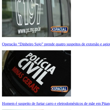
Operação “Dinheiro Sujo” prende quatro suspeitos de extorsão e agi
Homem é suspeito de furtar carro e eletrodomésticos de mãe em Pitan