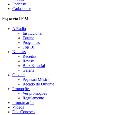
Podcasts
Cadastre-se
Espacial FM
A Rádio
Institucional
Equipe
Programas
Top 10
Notícias
Receitas
Revista
Blitz Espacial
Galeria
Ouvinte
Peça sua Música
Recado do Ouvinte
Promoções
Ver promoções
Regulamento
Programação
Vídeos
Fale Conosco