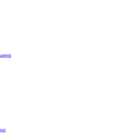
otagem
gui