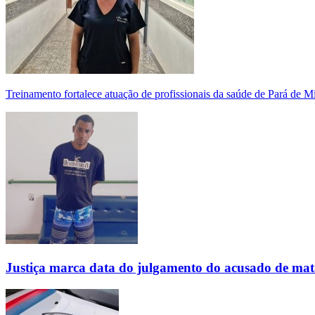
Treinamento fortalece atuação de profissionais da saúde de Pará de 
Justiça marca data do julgamento do acusado de mat