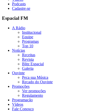
Podcasts
Cadastre-se
Espacial FM
A Rádio
Institucional
Equipe
Programas
Top 10
Notícias
Receitas
Revista
Blitz Espacial
Galeria
Ouvinte
Peça sua Música
Recado do Ouvinte
Promoções
Ver promoções
Regulamento
Programação
Vídeos
Fale Conosco