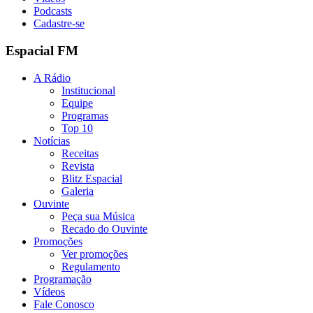
Podcasts
Cadastre-se
Espacial FM
A Rádio
Institucional
Equipe
Programas
Top 10
Notícias
Receitas
Revista
Blitz Espacial
Galeria
Ouvinte
Peça sua Música
Recado do Ouvinte
Promoções
Ver promoções
Regulamento
Programação
Vídeos
Fale Conosco