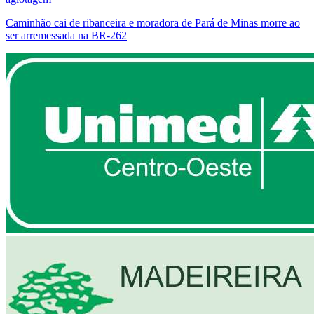
Caminhão cai de ribanceira e moradora de Pará de Minas morre ao
ser arremessada na BR-262