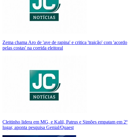
Zema chama Aro de 'ave de rapina' e critica 'traição' com 'acordo
pelas costas' na corrida eleitoral
Cleitinho lidera em MG, e Kalil, Patrus e Simões empatam em 2º
lugar, aponta pesquisa Genial/Quaest