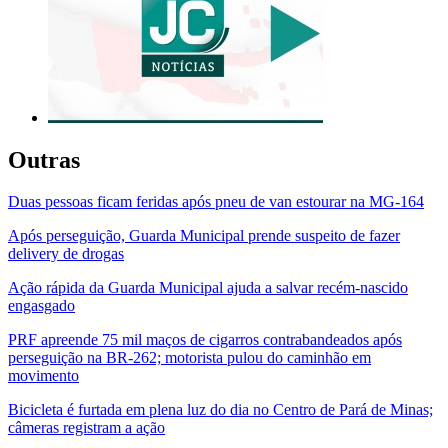
Outras
Duas pessoas ficam feridas após pneu de van estourar na MG-164
Após perseguição, Guarda Municipal prende suspeito de fazer
delivery de drogas
Ação rápida da Guarda Municipal ajuda a salvar recém-nascido
engasgado
PRF apreende 75 mil maços de cigarros contrabandeados após
perseguição na BR-262; motorista pulou do caminhão em
movimento
Bicicleta é furtada em plena luz do dia no Centro de Pará de Minas;
câmeras registram a ação