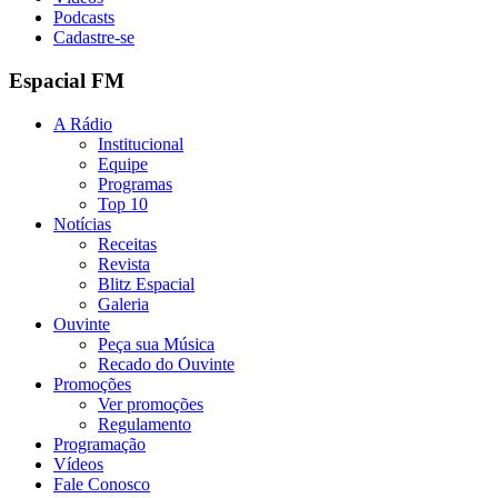
Podcasts
Cadastre-se
Espacial FM
A Rádio
Institucional
Equipe
Programas
Top 10
Notícias
Receitas
Revista
Blitz Espacial
Galeria
Ouvinte
Peça sua Música
Recado do Ouvinte
Promoções
Ver promoções
Regulamento
Programação
Vídeos
Fale Conosco