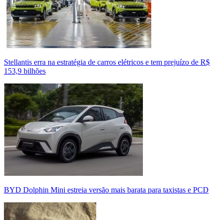
Stellantis erra na estratégia de carros elétricos e tem prejuízo de R$
153,9 bilhões
BYD Dolphin Mini estreia versão mais barata para taxistas e PCD