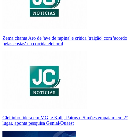
Zema chama Aro de 'ave de rapina' e critica 'traição' com 'acordo
pelas costas' na corrida eleitoral
Cleitinho lidera em MG, e Kalil, Patrus e Simões empatam em 2º
lugar, aponta pesquisa Genial/Quaest