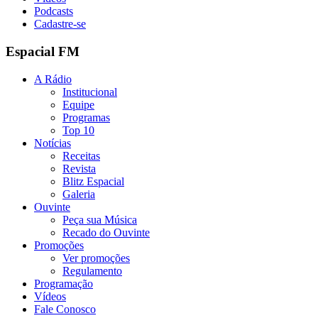
Podcasts
Cadastre-se
Espacial FM
A Rádio
Institucional
Equipe
Programas
Top 10
Notícias
Receitas
Revista
Blitz Espacial
Galeria
Ouvinte
Peça sua Música
Recado do Ouvinte
Promoções
Ver promoções
Regulamento
Programação
Vídeos
Fale Conosco