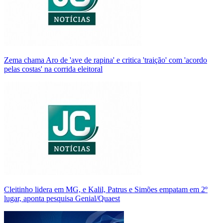
Zema chama Aro de 'ave de rapina' e critica 'traição' com 'acordo
pelas costas' na corrida eleitoral
Cleitinho lidera em MG, e Kalil, Patrus e Simões empatam em 2º
lugar, aponta pesquisa Genial/Quaest