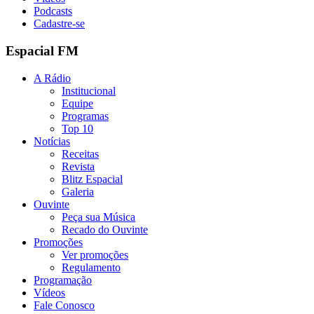
Podcasts
Cadastre-se
Espacial FM
A Rádio
Institucional
Equipe
Programas
Top 10
Notícias
Receitas
Revista
Blitz Espacial
Galeria
Ouvinte
Peça sua Música
Recado do Ouvinte
Promoções
Ver promoções
Regulamento
Programação
Vídeos
Fale Conosco