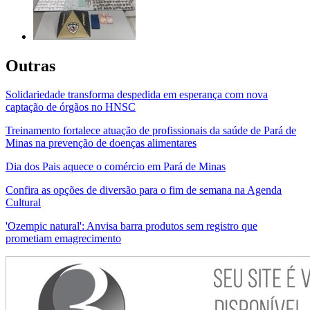
Outras
Solidariedade transforma despedida em esperança com nova
captação de órgãos no HNSC
Treinamento fortalece atuação de profissionais da saúde de Pará de
Minas na prevenção de doenças alimentares
Dia dos Pais aquece o comércio em Pará de Minas
Confira as opções de diversão para o fim de semana na Agenda
Cultural
'Ozempic natural': Anvisa barra produtos sem registro que
prometiam emagrecimento