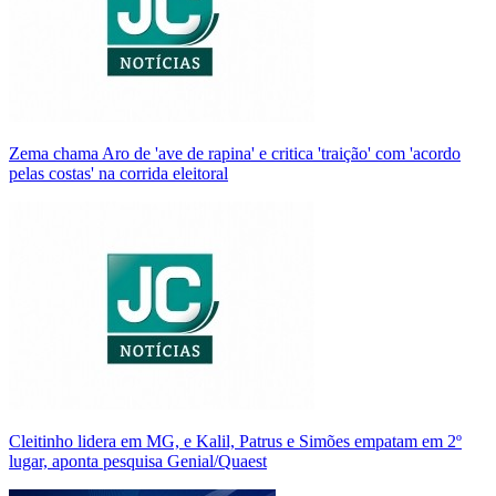
Zema chama Aro de 'ave de rapina' e critica 'traição' com 'acordo
pelas costas' na corrida eleitoral
Cleitinho lidera em MG, e Kalil, Patrus e Simões empatam em 2º
lugar, aponta pesquisa Genial/Quaest