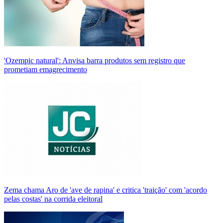
'Ozempic natural': Anvisa barra produtos sem registro que
prometiam emagrecimento
Zema chama Aro de 'ave de rapina' e critica 'traição' com 'acordo
pelas costas' na corrida eleitoral