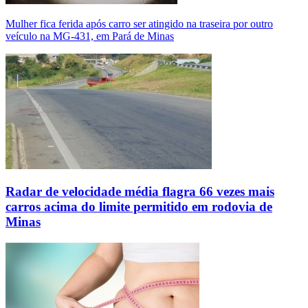
Mulher fica ferida após carro ser atingido na traseira por outro
veículo na MG-431, em Pará de Minas
Radar de velocidade média flagra 66 vezes mais
carros acima do limite permitido em rodovia de
Minas