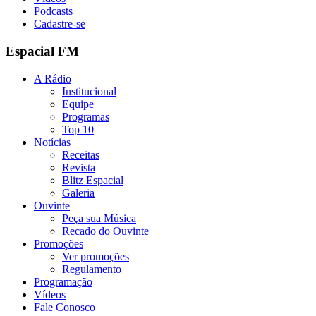
Podcasts
Cadastre-se
Espacial FM
A Rádio
Institucional
Equipe
Programas
Top 10
Notícias
Receitas
Revista
Blitz Espacial
Galeria
Ouvinte
Peça sua Música
Recado do Ouvinte
Promoções
Ver promoções
Regulamento
Programação
Vídeos
Fale Conosco