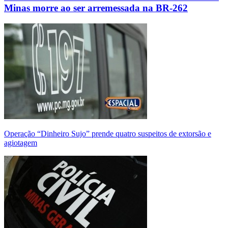
Minas morre ao ser arremessada na BR-262
Operação “Dinheiro Sujo” prende quatro suspeitos de extorsão e
agiotagem