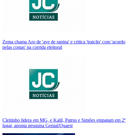
Zema chama Aro de 'ave de rapina' e critica 'traição' com 'acordo
pelas costas' na corrida eleitoral
Cleitinho lidera em MG, e Kalil, Patrus e Simões empatam em 2º
lugar, aponta pesquisa Genial/Quaest