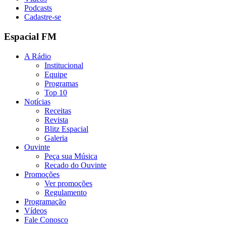
Podcasts
Cadastre-se
Espacial FM
A Rádio
Institucional
Equipe
Programas
Top 10
Notícias
Receitas
Revista
Blitz Espacial
Galeria
Ouvinte
Peça sua Música
Recado do Ouvinte
Promoções
Ver promoções
Regulamento
Programação
Vídeos
Fale Conosco