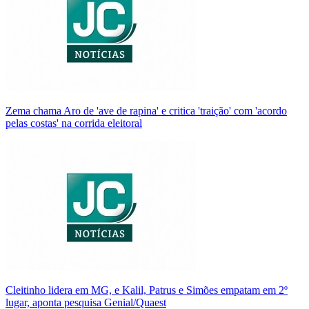
Zema chama Aro de 'ave de rapina' e critica 'traição' com 'acordo
pelas costas' na corrida eleitoral
Cleitinho lidera em MG, e Kalil, Patrus e Simões empatam em 2º
lugar, aponta pesquisa Genial/Quaest