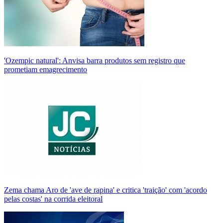
'Ozempic natural': Anvisa barra produtos sem registro que
prometiam emagrecimento
Zema chama Aro de 'ave de rapina' e critica 'traição' com 'acordo
pelas costas' na corrida eleitoral