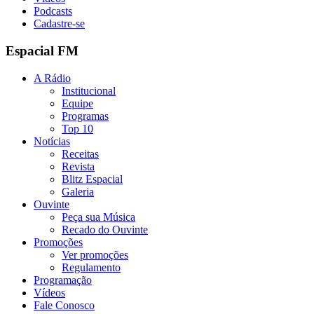
Podcasts
Cadastre-se
Espacial FM
A Rádio
Institucional
Equipe
Programas
Top 10
Notícias
Receitas
Revista
Blitz Espacial
Galeria
Ouvinte
Peça sua Música
Recado do Ouvinte
Promoções
Ver promoções
Regulamento
Programação
Vídeos
Fale Conosco