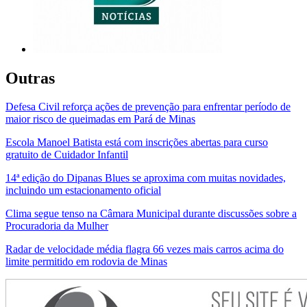
Outras
Defesa Civil reforça ações de prevenção para enfrentar período de
maior risco de queimadas em Pará de Minas
Escola Manoel Batista está com inscrições abertas para curso
gratuito de Cuidador Infantil
14ª edição do Dipanas Blues se aproxima com muitas novidades,
incluindo um estacionamento oficial
Clima segue tenso na Câmara Municipal durante discussões sobre a
Procuradoria da Mulher
Radar de velocidade média flagra 66 vezes mais carros acima do
limite permitido em rodovia de Minas