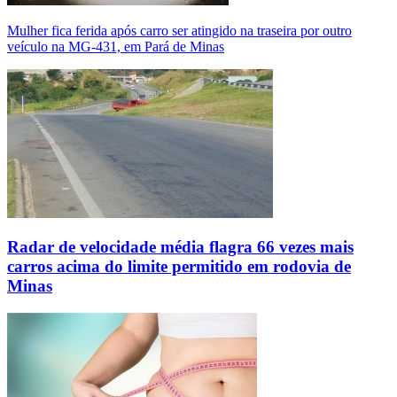
Mulher fica ferida após carro ser atingido na traseira por outro
veículo na MG-431, em Pará de Minas
Radar de velocidade média flagra 66 vezes mais
carros acima do limite permitido em rodovia de
Minas