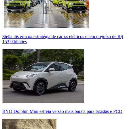
Stellantis erra na estratégia de carros elétricos e tem prejuízo de R$
153,9 bilhões
BYD Dolphin Mini estreia versão mais barata para taxistas e PCD