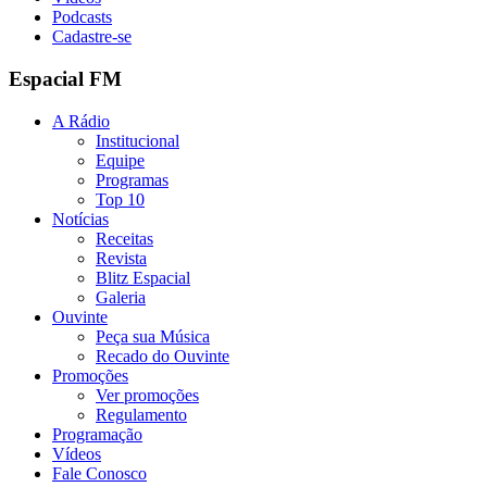
Podcasts
Cadastre-se
Espacial FM
A Rádio
Institucional
Equipe
Programas
Top 10
Notícias
Receitas
Revista
Blitz Espacial
Galeria
Ouvinte
Peça sua Música
Recado do Ouvinte
Promoções
Ver promoções
Regulamento
Programação
Vídeos
Fale Conosco