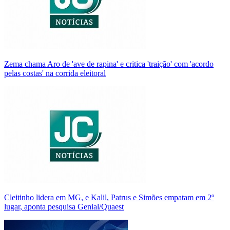
Zema chama Aro de 'ave de rapina' e critica 'traição' com 'acordo
pelas costas' na corrida eleitoral
Cleitinho lidera em MG, e Kalil, Patrus e Simões empatam em 2º
lugar, aponta pesquisa Genial/Quaest