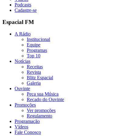
Podcasts
Cadastre-se
Espacial FM
A Rádio
Institucional
Equipe
Programas
Top 10
Notícias
Receitas
Revista
Blitz Espacial
Galeria
Ouvinte
Peça sua Música
Recado do Ouvinte
Promoções
Ver promoções
Regulamento
Programação
Vídeos
Fale Conosco