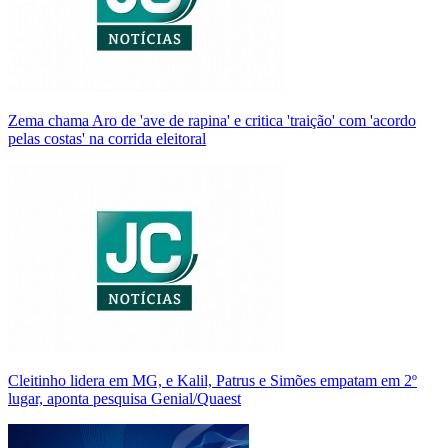
Zema chama Aro de 'ave de rapina' e critica 'traição' com 'acordo
pelas costas' na corrida eleitoral
Cleitinho lidera em MG, e Kalil, Patrus e Simões empatam em 2º
lugar, aponta pesquisa Genial/Quaest